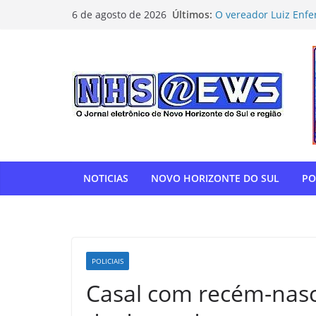
Pular
Últimos:
O vereador Luiz Enfe
6 de agosto de 2026
para
Horizonte do Sul na 
Flamengo vence Depor
o
oitavas da Libertado
conteúdo
Com relatoria do sen
de impostos para do
NOVO HORIZONTE DO 
show histórico em o
“Gente, hoje eu, com
para agradecer” — T
homenagem à APAE
NOTICIAS
NOVO HORIZONTE DO SUL
PO
POLICIAIS
Casal com recém-nasc