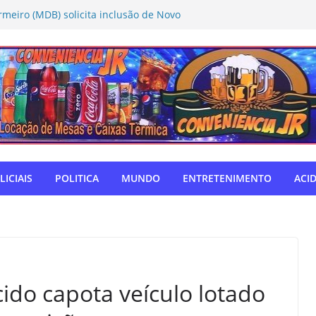
rmeiro (MDB) solicita inclusão de Novo
Caravana da Castração
tivo Táchira e garante vaga nas
res
ador Nelsinho, Senado aprova isenção
ação de remédios
SUL: Matogrosso & Mathias farão
utubro
o autodefensor, não tenho palavras
iago Taramelli emociona Câmara em
LICIAIS
POLITICA
MUNDO
ENTRETENIMENTO
ACI
ido capota veículo lotado