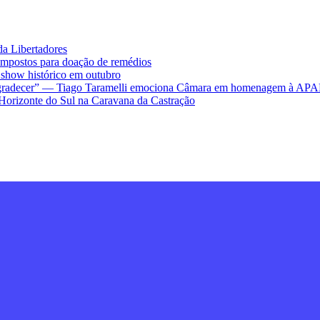
da Libertadores
impostos para doação de remédios
ow histórico em outubro
ra agradecer” — Tiago Taramelli emociona Câmara em homenagem à AP
Horizonte do Sul na Caravana da Castração