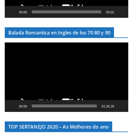
d
e
00:00
59:02
v
í
Balada Romantica en Ingles de los 70 80 y 90
d
e
T
o
o
c
a
d
o
r
d
e
00:00
01:26:18
v
í
TOP SERTANEJO 2020 – As Melhores do ano
d