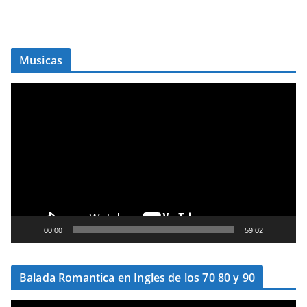
Musicas
T
o
c
a
d
o
r
d
e
00:00
59:02
v
í
Balada Romantica en Ingles de los 70 80 y 90
d
e