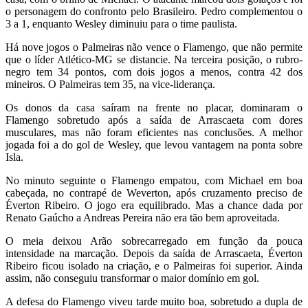
o personagem do confronto pelo Brasileiro. Pedro complementou o
3 a 1, enquanto Wesley diminuiu para o time paulista.
Há nove jogos o Palmeiras não vence o Flamengo, que não permite
que o líder Atlético-MG se distancie. Na terceira posição, o rubro-
negro tem 34 pontos, com dois jogos a menos, contra 42 dos
mineiros. O Palmeiras tem 35, na vice-liderança.
Os donos da casa saíram na frente no placar, dominaram o
Flamengo sobretudo após a saída de Arrascaeta com dores
musculares, mas não foram eficientes nas conclusões. A melhor
jogada foi a do gol de Wesley, que levou vantagem na ponta sobre
Isla.
No minuto seguinte o Flamengo empatou, com Michael em boa
cabeçada, no contrapé de Weverton, após cruzamento preciso de
Éverton Ribeiro. O jogo era equilibrado. Mas a chance dada por
Renato Gaúcho a Andreas Pereira não era tão bem aproveitada.
O meia deixou Arão sobrecarregado em função da pouca
intensidade na marcação. Depois da saída de Arrascaeta, Éverton
Ribeiro ficou isolado na criação, e o Palmeiras foi superior. Ainda
assim, não conseguiu transformar o maior domínio em gol.
A defesa do Flamengo viveu tarde muito boa, sobretudo a dupla de