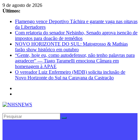
Pular
9 de agosto de 2026
para
Últimos:
o
Flamengo vence Deportivo Táchira e garante vaga nas oitavas
conteúdo
da Libertadores
Com relatoria do senador Nelsinho, Senado aprova isenção de
impostos para doação de remédios
NOVO HORIZONTE DO SUL: Matogrosso & Mathias
farão show histórico em outubro
“Gente, hoje eu, como autodefensor, não tenho palavras para
agradecer” — Tiago Taramelli emociona Câmara em
homenagem à APAE
O vereador Luiz Enfermeiro (MDB) solicita inclusão de
Novo Horizonte do Sul na Caravana da Castração