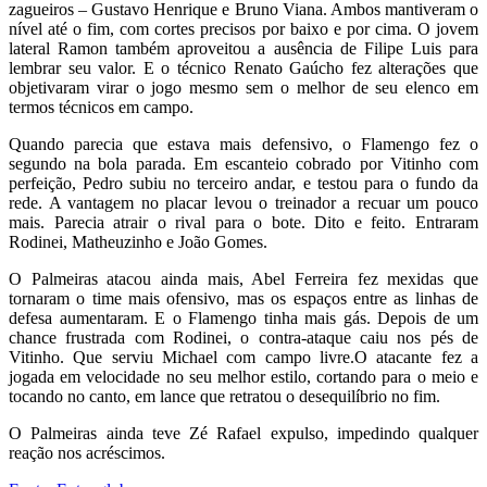
zagueiros – Gustavo Henrique e Bruno Viana. Ambos mantiveram o
nível até o fim, com cortes precisos por baixo e por cima. O jovem
lateral Ramon também aproveitou a ausência de Filipe Luis para
lembrar seu valor. E o técnico Renato Gaúcho fez alterações que
objetivaram virar o jogo mesmo sem o melhor de seu elenco em
termos técnicos em campo.
Quando parecia que estava mais defensivo, o Flamengo fez o
segundo na bola parada. Em escanteio cobrado por Vitinho com
perfeição, Pedro subiu no terceiro andar, e testou para o fundo da
rede. A vantagem no placar levou o treinador a recuar um pouco
mais. Parecia atrair o rival para o bote. Dito e feito. Entraram
Rodinei, Matheuzinho e João Gomes.
O Palmeiras atacou ainda mais, Abel Ferreira fez mexidas que
tornaram o time mais ofensivo, mas os espaços entre as linhas de
defesa aumentaram. E o Flamengo tinha mais gás. Depois de um
chance frustrada com Rodinei, o contra-ataque caiu nos pés de
Vitinho. Que serviu Michael com campo livre.O atacante fez a
jogada em velocidade no seu melhor estilo, cortando para o meio e
tocando no canto, em lance que retratou o desequilíbrio no fim.
O Palmeiras ainda teve Zé Rafael expulso, impedindo qualquer
reação nos acréscimos.