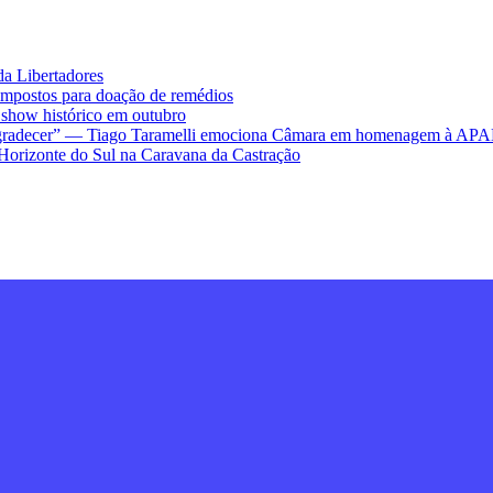
da Libertadores
impostos para doação de remédios
ow histórico em outubro
ra agradecer” — Tiago Taramelli emociona Câmara em homenagem à AP
Horizonte do Sul na Caravana da Castração