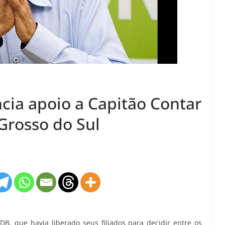
cia apoio a Capitão Contar
Grosso do Sul
B, que havia liberado seus filiados para decidir entre os