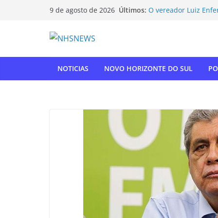
Pular
Últimos:
O vereador Luiz Enfe
9 de agosto de 2026
para
Horizonte do Sul na 
Flamengo vence Depor
o
oitavas da Libertado
conteúdo
Com relatoria do sen
de impostos para do
NOVO HORIZONTE DO 
NOTICIAS
NOVO HORIZONTE DO SUL
PO
show histórico em o
“Gente, hoje eu, com
para agradecer” — T
homenagem à APAE