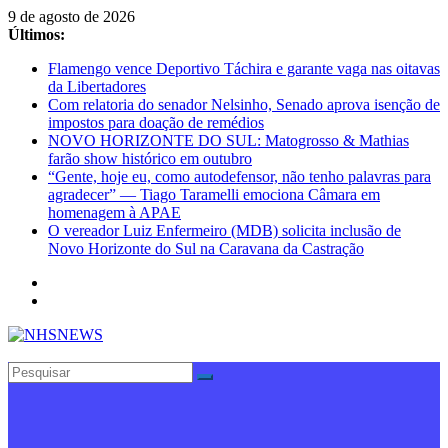
Pular
9 de agosto de 2026
para
Últimos:
o
Flamengo vence Deportivo Táchira e garante vaga nas oitavas
conteúdo
da Libertadores
Com relatoria do senador Nelsinho, Senado aprova isenção de
impostos para doação de remédios
NOVO HORIZONTE DO SUL: Matogrosso & Mathias
farão show histórico em outubro
“Gente, hoje eu, como autodefensor, não tenho palavras para
agradecer” — Tiago Taramelli emociona Câmara em
homenagem à APAE
O vereador Luiz Enfermeiro (MDB) solicita inclusão de
Novo Horizonte do Sul na Caravana da Castração