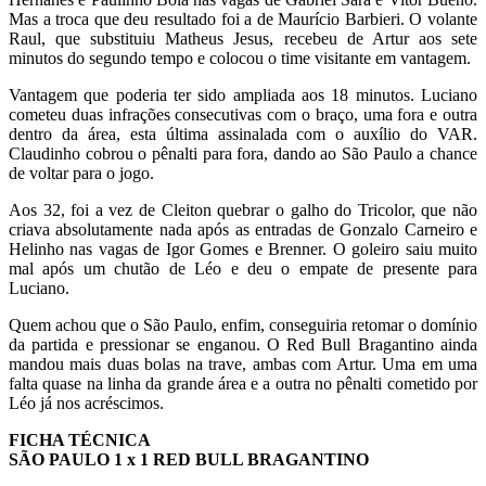
Mas a troca que deu resultado foi a de Maurício Barbieri. O volante
Raul, que substituiu Matheus Jesus, recebeu de Artur aos sete
minutos do segundo tempo e colocou o time visitante em vantagem.
Vantagem que poderia ter sido ampliada aos 18 minutos. Luciano
cometeu duas infrações consecutivas com o braço, uma fora e outra
dentro da área, esta última assinalada com o auxílio do VAR.
Claudinho cobrou o pênalti para fora, dando ao São Paulo a chance
de voltar para o jogo.
Aos 32, foi a vez de Cleiton quebrar o galho do Tricolor, que não
criava absolutamente nada após as entradas de Gonzalo Carneiro e
Helinho nas vagas de Igor Gomes e Brenner. O goleiro saiu muito
mal após um chutão de Léo e deu o empate de presente para
Luciano.
Quem achou que o São Paulo, enfim, conseguiria retomar o domínio
da partida e pressionar se enganou. O Red Bull Bragantino ainda
mandou mais duas bolas na trave, ambas com Artur. Uma em uma
falta quase na linha da grande área e a outra no pênalti cometido por
Léo já nos acréscimos.
FICHA TÉCNICA
SÃO PAULO 1 x 1 RED BULL BRAGANTINO