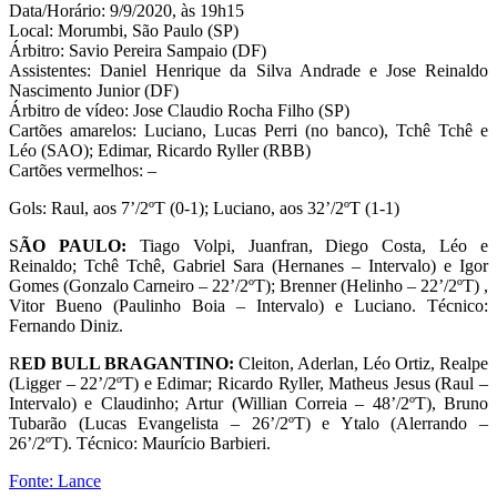
Data/Horário: 9/9/2020, às 19h15
Local: Morumbi, São Paulo (SP)
Árbitro: Savio Pereira Sampaio (DF)
Assistentes: Daniel Henrique da Silva Andrade e Jose Reinaldo
Nascimento Junior (DF)
Árbitro de vídeo: Jose Claudio Rocha Filho (SP)
Cartões amarelos: Luciano, Lucas Perri (no banco), Tchê Tchê e
Léo (SAO); Edimar, Ricardo Ryller (RBB)
Cartões vermelhos: –
Gols: Raul, aos 7’/2ºT (0-1); Luciano, aos 32’/2ºT (1-1)
S
ÃO PAULO:
Tiago Volpi, Juanfran, Diego Costa, Léo e
Reinaldo; Tchê Tchê, Gabriel Sara (Hernanes – Intervalo) e Igor
Gomes (Gonzalo Carneiro – 22’/2ºT); Brenner (Helinho – 22’/2ºT) ,
Vitor Bueno (Paulinho Boia – Intervalo) e Luciano. Técnico:
Fernando Diniz.
R
ED BULL BRAGANTINO:
Cleiton, Aderlan, Léo Ortiz, Realpe
(Ligger – 22’/2ºT) e Edimar; Ricardo Ryller, Matheus Jesus (Raul –
Intervalo) e Claudinho; Artur (Willian Correia – 48’/2ºT), Bruno
Tubarão (Lucas Evangelista – 26’/2ºT) e Ytalo (Alerrando –
26’/2ºT). Técnico: Maurício Barbieri.
Fonte: Lance