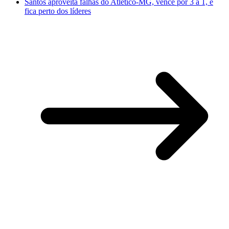
Santos aproveita falhas do Atlético-MG, vence por 3 a 1, e
fica perto dos líderes