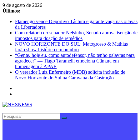
Pular
9 de agosto de 2026
para
Últimos:
o
Flamengo vence Deportivo Táchira e garante vaga nas oitavas
conteúdo
da Libertadores
Com relatoria do senador Nelsinho, Senado aprova isenção de
impostos para doação de remédios
NOVO HORIZONTE DO SUL: Matogrosso & Mathias
farão show histórico em outubro
“Gente, hoje eu, como autodefensor, não tenho palavras para
agradecer” — Tiago Taramelli emociona Câmara em
homenagem à APAE
O vereador Luiz Enfermeiro (MDB) solicita inclusão de
Novo Horizonte do Sul na Caravana da Castração