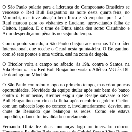
O São Paulo pularia para a liderança do Campeonato Brasileiro se
vencesse o Red Bull Bragantino na noite desta quarta-feira, no
Morumbi, mas teve atuação bem fraca e só empatou por 1 a 1 –
Raul marcou para os visitantes e Luciano, aproveitando falha de
Cleiton, igualou. E o time de Diniz ainda deu sorte: Claudinho e
Artur desperdiçaram pênaltis no segundo tempo.
Com o ponto somado, o São Paulo chegou aos mesmos 17 do líder
Internacional, que recebe o Ceará nesta quinta-feira. O Bragantino,
com só sete pontos e uma vitória, está na zona da degola.
O Tricolor volta a campo no sábado, às 19h, contra o Santos, na
Vila Belmiro. Já o Red Bull Bragantino visita o Atlético-MG às 18h
de domingo no Mineirão.
O São Paulo controlou o jogo no primeiro tempo, mas criou poucas
oportunidades. Novidade da equipe titular após sair bem do banco
contra o Fluminense, Brenner exigiu que Realpe salvasse o Red
Bull Bragantino em cima da linha após encobrir o goleiro Cleiton
com um cabeceio logo no começo e, involuntariamente, desviou um
chute de Reinaldo que balançou as redes. Como ele estava
impedido, o lance foi invalidado corretamente.
Fernando Diniz fez duas mudanças logo no intervalo: colocou
Hernanes e Paulinho Boia nas vagas de Gabriel Sara e Vitor Bueno.