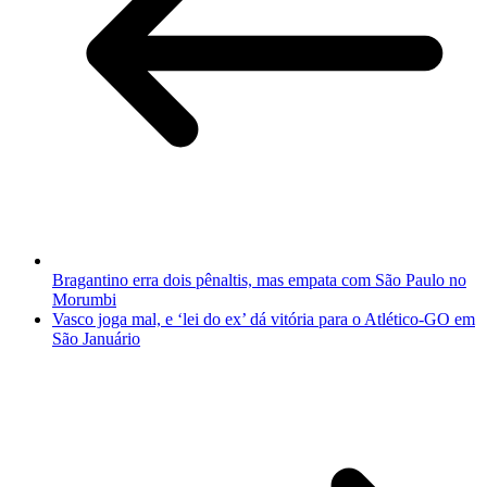
Bragantino erra dois pênaltis, mas empata com São Paulo no
Morumbi
Vasco joga mal, e ‘lei do ex’ dá vitória para o Atlético-GO em
São Januário