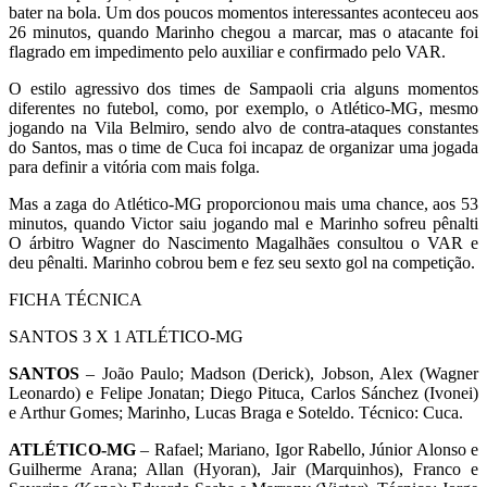
bater na bola. Um dos poucos momentos interessantes aconteceu aos
26 minutos, quando Marinho chegou a marcar, mas o atacante foi
flagrado em impedimento pelo auxiliar e confirmado pelo VAR.
O estilo agressivo dos times de Sampaoli cria alguns momentos
diferentes no futebol, como, por exemplo, o Atlético-MG, mesmo
jogando na Vila Belmiro, sendo alvo de contra-ataques constantes
do Santos, mas o time de Cuca foi incapaz de organizar uma jogada
para definir a vitória com mais folga.
Mas a zaga do Atlético-MG proporcionou mais uma chance, aos 53
minutos, quando Victor saiu jogando mal e Marinho sofreu pênalti
O árbitro Wagner do Nascimento Magalhães consultou o VAR e
deu pênalti. Marinho cobrou bem e fez seu sexto gol na competição.
FICHA TÉCNICA
SANTOS 3 X 1 ATLÉTICO-MG
SANTOS
– João Paulo; Madson (Derick), Jobson, Alex (Wagner
Leonardo) e Felipe Jonatan; Diego Pituca, Carlos Sánchez (Ivonei)
e Arthur Gomes; Marinho, Lucas Braga e Soteldo. Técnico: Cuca.
ATLÉTICO-MG
– Rafael; Mariano, Igor Rabello, Júnior Alonso e
Guilherme Arana; Allan (Hyoran), Jair (Marquinhos), Franco e