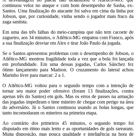
continuou veloz no ataque e com bom desempenho de Sasha, ex-
Santos. Uma finalização do atacante foi salva em cima da linha por
Jobson, que, por curiosidade, vinha sendo o jogador mais fraco da
zaga santista.
Em uma das três falhas do meio-campista que não tem cacoete de
zagueiro, aos 34 minutos, o Atlético-MG empatou com Franco, após
a sua finalização desviar em Alex e tirar João Paulo da jogada.
Se o Santos apresentou problemas com o desempenho de Jobson, o
Atlético-MG mostrou fragilidade toda a vez que a bola foi lançada
em profundidade. Em uma dessas jogadas, Carlos Sánchez fez
ótimo lançamento para Madson. O cruzamento do lateral achou
Marinho livre para marcar: 2 a 1.
O Atlético-MG voltou para o segundo tempo com a intenção de
tornar seu maior poder ofensivo (foram 13 finalizações, contra
apenas três do Santos) em gols. Mas os erros de passes na armação
das jogadas impediram o time mineiro de chegar com perigo na área
do adversário. Já o Santos continuou usando as bolas longas, que
tanto incomodaram os mineiros na primeira etapa.
Ao contrário dos primeiros 45 minutos, o segundo tempo foi
disputado em ritmo mais lento e as oportunidades de gols rarearam.
Muita disposição, mas pouca qualidade e inteligência na hora de