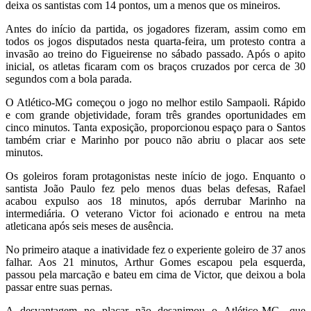
deixa os santistas com 14 pontos, um a menos que os mineiros.
Antes do início da partida, os jogadores fizeram, assim como em
todos os jogos disputados nesta quarta-feira, um protesto contra a
invasão ao treino do Figueirense no sábado passado. Após o apito
inicial, os atletas ficaram com os braços cruzados por cerca de 30
segundos com a bola parada.
O Atlético-MG começou o jogo no melhor estilo Sampaoli. Rápido
e com grande objetividade, foram três grandes oportunidades em
cinco minutos. Tanta exposição, proporcionou espaço para o Santos
também criar e Marinho por pouco não abriu o placar aos sete
minutos.
Os goleiros foram protagonistas neste início de jogo. Enquanto o
santista João Paulo fez pelo menos duas belas defesas, Rafael
acabou expulso aos 18 minutos, após derrubar Marinho na
intermediária. O veterano Victor foi acionado e entrou na meta
atleticana após seis meses de ausência.
No primeiro ataque a inatividade fez o experiente goleiro de 37 anos
falhar. Aos 21 minutos, Arthur Gomes escapou pela esquerda,
passou pela marcação e bateu em cima de Victor, que deixou a bola
passar entre suas pernas.
A desvantagem no placar não desanimou o Atlético-MG, que