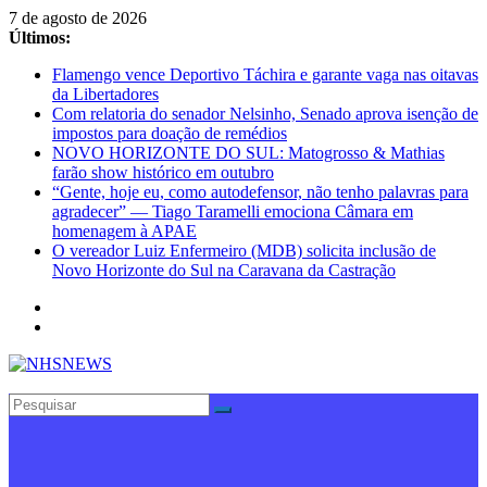
Pular
7 de agosto de 2026
para
Últimos:
o
Flamengo vence Deportivo Táchira e garante vaga nas oitavas
conteúdo
da Libertadores
Com relatoria do senador Nelsinho, Senado aprova isenção de
impostos para doação de remédios
NOVO HORIZONTE DO SUL: Matogrosso & Mathias
farão show histórico em outubro
“Gente, hoje eu, como autodefensor, não tenho palavras para
agradecer” — Tiago Taramelli emociona Câmara em
homenagem à APAE
O vereador Luiz Enfermeiro (MDB) solicita inclusão de
Novo Horizonte do Sul na Caravana da Castração