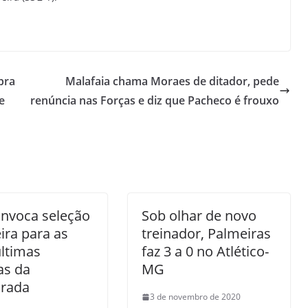
bra
Malafaia chama Moraes de ditador, pede
e
renúncia nas Forças e diz que Pacheco é frouxo
onvoca seleção
Sob olhar de novo
eira para as
treinador, Palmeiras
ltimas
faz 3 a 0 no Atlético-
as da
MG
rada
3 de novembro de 2020