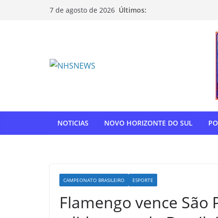
Pular
Últimos:
7 de agosto de 2026
para
o
conteúdo
NOTICIAS
NOVO HORIZONTE DO SUL
PO
CAMPEONATO BRASILEIRO
ESPORTE
Flamengo vence São 