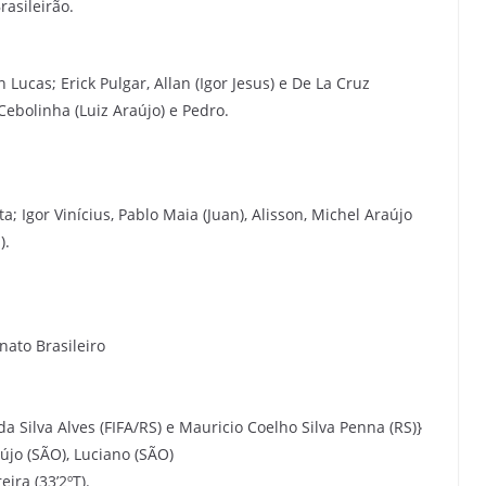
rasileirão.
n Lucas; Erick Pulgar, Allan (Igor Jesus) e De La Cruz
Cebolinha (Luiz Araújo) e Pedro.
ta; Igor Vinícius, Pablo Maia (Juan), Alisson, Michel Araújo
).
ato Brasileiro
a Silva Alves (FIFA/RS) e Mauricio Coelho Silva Penna (RS)}
aújo (SÃO), Luciano (SÃO)
eira (33’2ºT).