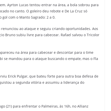
m. Ayrton Lucas tentou entrar na área, a bola sobrou para
ocado no canto. O goleiro deu rebote e De La Cruz só
 gol com o Manto Sagrado: 2 a 0.
enunciou ao ataque e seguiu criando oportunidades. Aos
cio Bruno subiu livre para cabecear. Rafael salvou o Tricolor
 apareceu na área para cabecear e descontar para o time
rumbi se mandou para o ataque buscando o empate, mas o Fla
erviu Erick Pulgar, que bateu forte para outra boa defesa de
uistou a segunda vitória e assumiu a liderança do
 (21) para enfrentar o Palmeiras, às 16h, no Allianz