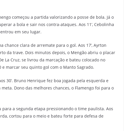
ngo começou a partida valorizando a posse de bola. Já o
perar a bola e sair nos contra-ataques. Aos 11’, Cebolinha
 entrou em seu lugar.
 chance clara de arremate para o gol. Aos 17’, Ayrton
rto da trave. Dois minutos depois, o Mengão abriu o placar
e La Cruz, se livrou da marcação e bateu colocado no
 0 e marcar seu quinto gol com o Manto Sagrado.
s 30’. Bruno Henrique fez boa jogada pela esquerda e
 meta. Dono das melhores chances, o Flamengo foi para o
 para a segunda etapa pressionando o time paulista. Aos
da, cortou para o meio e bateu forte para defesa de