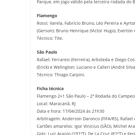
Parque, em jogo válido pela terceira rodada do B
Flamengo
Rossi; Varela, Fabrício Bruno, Léo Pereira e Ayrto
(Gerson); Bruno Henrique (Victor Hugo), Everton 
Técnico: Tite.
São Paulo
Rafael; Ferraresi (Ferreira), Arboleda e Diego Cos
(Erick) e Welington; Luciano e Calleri (André Silva
Técnico: Thiago Carpini.
Ficha técnica
Flamengo 2×1 São Paulo – 2ª Rodada do Campeon
Local: Maracanã, RJ
Data e hora: 17/04/2024 às 21h30
Arbitragem: Anderson Daronco (FIFA/RS), Rafael d
Cartões amarelos: Igor Vinicius (SÃO), Michel Ar
Gols: Luiz Araújo (19’1ºT), De La Cruz (8’2ºT) e Ferr