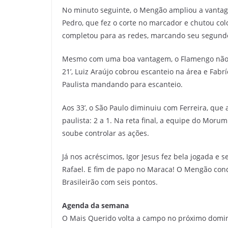
No minuto seguinte, o Mengão ampliou a vantage
Pedro, que fez o corte no marcador e chutou col
completou para as redes, marcando seu segundo
Mesmo com uma boa vantagem, o Flamengo não r
21’, Luiz Araújo cobrou escanteio na área e Fabrí
Paulista mandando para escanteio.
Aos 33’, o São Paulo diminuiu com Ferreira, que
paulista: 2 a 1. Na reta final, a equipe do Mo
soube controlar as ações.
Já nos acréscimos, Igor Jesus fez bela jogada e s
Rafael. E fim de papo no Maraca! O Mengão conq
Brasileirão com seis pontos.
Agenda da semana
O Mais Querido volta a campo no próximo domingo