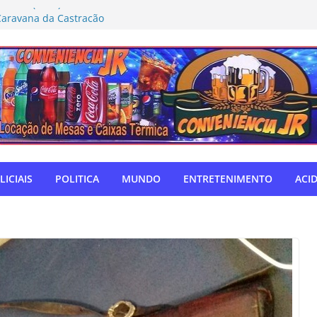
rmeiro (MDB) solicita inclusão de Novo
Caravana da Castração
tivo Táchira e garante vaga nas
res
ador Nelsinho, Senado aprova isenção
ação de remédios
SUL: Matogrosso & Mathias farão
utubro
o autodefensor, não tenho palavras
iago Taramelli emociona Câmara em
LICIAIS
POLITICA
MUNDO
ENTRETENIMENTO
ACI