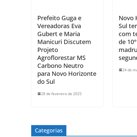
Prefeito Guga e
Novo 
Vereadoras Eva
Sul te
Gubert e Maria
com t
Manicuri Discutem
de 10°
Projeto
madru
Agroflorestar MS
segund
Carbono Neutro
24 de m
para Novo Horizonte
do Sul
28 de fevereiro de 2025
Categorias