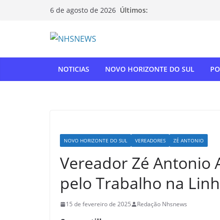
Pular
Últimos:
6 de agosto de 2026
para
o
conteúdo
NOTICIAS
NOVO HORIZONTE DO SUL
PO
NOVO HORIZONTE DO SUL
VEREADORES
ZÉ ANTONIO
Vereador Zé Antonio 
pelo Trabalho na Lin
15 de fevereiro de 2025
Redação Nhsnews