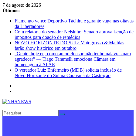
Pular
7 de agosto de 2026
para
Últimos:
o
Flamengo vence Deportivo Táchira e garante vaga nas oitavas
conteúdo
da Libertadores
Com relatoria do senador Nelsinho, Senado aprova isenção de
impostos para doação de remédios
NOVO HORIZONTE DO SUL: Matogrosso & Mathias
farão show histórico em outubro
“Gente, hoje eu, como autodefensor, não tenho palavras para
agradecer” — Tiago Taramelli emociona Câmara em
homenagem à APAE
O vereador Luiz Enfermeiro (MDB) solicita inclusão de
Novo Horizonte do Sul na Caravana da Castração