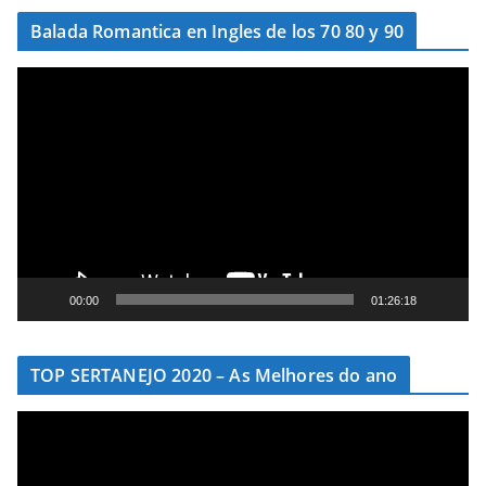
í
Balada Romantica en Ingles de los 70 80 y 90
d
e
T
o
o
c
a
d
o
r
d
e
00:00
01:26:18
v
í
TOP SERTANEJO 2020 – As Melhores do ano
d
e
T
o
o
c