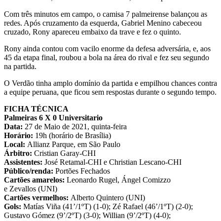
Com três minutos em campo, o camisa 7 palmeirense balançou as
redes. Após cruzamento da esquerda, Gabriel Menino cabeceou
cruzado, Rony apareceu embaixo da trave e fez o quinto.
Rony ainda contou com vacilo enorme da defesa adversária, e, aos
45 da etapa final, roubou a bola na área do rival e fez seu segundo
na partida.
O Verdão tinha amplo domínio da partida e empilhou chances contra
a equipe peruana, que ficou sem respostas durante o segundo tempo.
FICHA TÉCNICA
​Palmeiras 6 X 0 Universitario
Data:
27 de Maio de 2021, quinta-feira
Horário:
19h (horário de Brasília)
Local:
Allianz Parque, em São Paulo
Árbitro:
Cristian Garay-CHI
Assistentes:
José Retamal-CHI e Christian Lescano-CHI
Público/renda:
Portões Fechados
Cartões amarelos:
Leonardo Rugel, Ángel Comizzo
e Zevallos (UNI)
Cartões vermelhos:
Alberto Quintero (UNI)
Gols:
Matías Viña (41’/1ºT) (1-0); Zé Rafael (46’/1ºT) (2-0);
Gustavo Gómez (9’/2ºT) (3-0); Willian (9’/2ºT) (4-0);