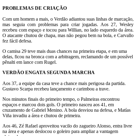
PROBLEMAS DE CRIAÇÃO
Com um homem a mais, o Verdão adiantou suas linhas de marcação,
mas seguia com problemas para criar jogadas. Aos 27, Wesley
recebeu com espaço e tocou para Willian, no lado esquerdo da área.
O atacante chutou de chapa, mas não pegou bem na bola, e Carvallo
fez fácil defesa.
O camisa 29 teve mais duas chances na primeira etapa, e em uma
delas, ficou na bronca com a arbitragem, reclamando de um possível
pênalti em lance com Rugel.
VERDÃO ENGATA SEGUNDA MARCHA
Aos 37, a equipe da casa teve a chance mais perigosa da partida.
Gustavo Scarpa recebeu lançamento e carimbou a trave.
Nos minutos finais do primeiro tempo, o Palmeiras encontrou
espaços e marcou dois gols. O primeiro nasceu aos 41, em
cruzamento de Gabriel Menino. A bola desviou na defesa, e Matías
Viña invadiu a área e chutou de primeira.
Aos 46, Zé Rafael aproveitou vacilo do zagueiro Alonso, entra livre
na área e apenas deslocou o goleiro para ampliar a vantagem