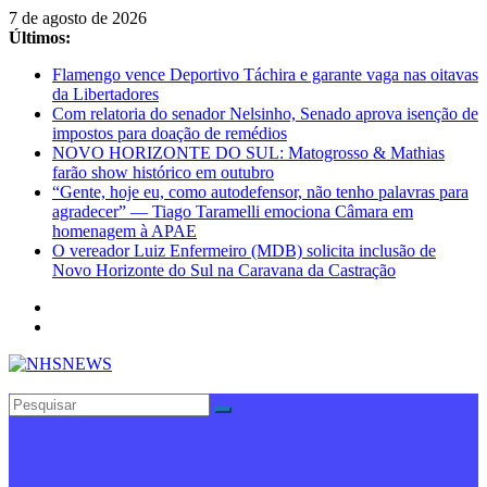
Pular
7 de agosto de 2026
para
Últimos:
o
Flamengo vence Deportivo Táchira e garante vaga nas oitavas
conteúdo
da Libertadores
Com relatoria do senador Nelsinho, Senado aprova isenção de
impostos para doação de remédios
NOVO HORIZONTE DO SUL: Matogrosso & Mathias
farão show histórico em outubro
“Gente, hoje eu, como autodefensor, não tenho palavras para
agradecer” — Tiago Taramelli emociona Câmara em
homenagem à APAE
O vereador Luiz Enfermeiro (MDB) solicita inclusão de
Novo Horizonte do Sul na Caravana da Castração