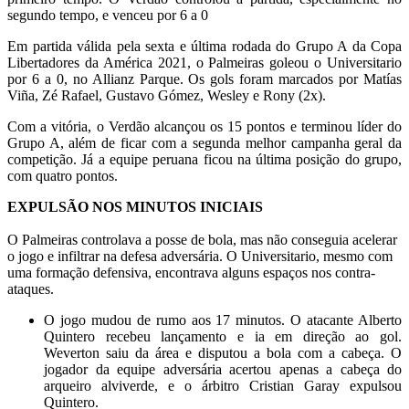
segundo tempo, e venceu por 6 a 0
Em partida válida pela sexta e última rodada do Grupo A da Copa
Libertadores da América 2021, o Palmeiras goleou o Universitario
por 6 a 0, no Allianz Parque. Os gols foram marcados por Matías
Viña, Zé Rafael, Gustavo Gómez, Wesley e Rony (2x).
Com a vitória, o Verdão alcançou os 15 pontos e terminou líder do
Grupo A, além de ficar com a segunda melhor campanha geral da
competição. Já a equipe peruana ficou na última posição do grupo,
com quatro pontos.
EXPULSÃO NOS MINUTOS INICIAIS
O Palmeiras controlava a posse de bola, mas não conseguia acelerar
o jogo e infiltrar na defesa adversária. O Universitario, mesmo com
uma formação defensiva, encontrava alguns espaços nos contra-
ataques.
O jogo mudou de rumo aos 17 minutos. O atacante Alberto
Quintero recebeu lançamento e ia em direção ao gol.
Weverton saiu da área e disputou a bola com a cabeça. O
jogador da equipe adversária acertou apenas a cabeça do
arqueiro alviverde, e o árbitro Cristian Garay expulsou
Quintero.