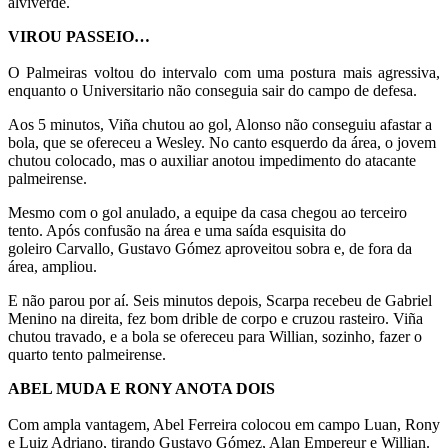
alviverde.
VIROU PASSEIO…
O Palmeiras voltou do intervalo com uma postura mais agressiva,
enquanto o Universitario não conseguia sair do campo de defesa.
Aos 5 minutos, Viña chutou ao gol, Alonso não conseguiu afastar a
bola, que se ofereceu a Wesley. No canto esquerdo da área, o jovem
chutou colocado, mas o auxiliar anotou impedimento do atacante
palmeirense.
Mesmo com o gol anulado, a equipe da casa chegou ao terceiro
tento. Após confusão na área e uma saída esquisita do
goleiro Carvallo, Gustavo Gómez aproveitou sobra e, de fora da
área, ampliou.
E não parou por aí. Seis minutos depois, Scarpa recebeu de Gabriel
Menino na direita, fez bom drible de corpo e cruzou rasteiro. Viña
chutou travado, e a bola se ofereceu para Willian, sozinho, fazer o
quarto tento palmeirense.
ABEL MUDA E RONY ANOTA DOIS
Com ampla vantagem, Abel Ferreira colocou em campo Luan, Rony
e Luiz Adriano, tirando Gustavo Gómez, Alan Empereur e Willian.