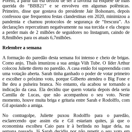
Porém, a partir daí ela deixou de ser a favorita na enquete de mais
querida do “BBB21” e se envolveu em algumas polêmicas.
Primeiro, disse que gostava do presidente Jair Bolsonaro, depois
confessou que frequentou festas clandestinas em 2020, minimizou a
pandemia e chamou protocolos de segurança de “frescura”. As
declarações repercutiram negativamente na sua torcida e ela chegou
a perder mais de 2 milhões de seguidores no Instagram, caindo de
8,8milhões para os atuais 6,7milhões.
Relembre a semana
A formação do paredão desta semana foi intenso e cheio de brigas.
Como anjo, Thaís imunizou a sua amiga Viih Tube. O líder Arthur
colocou Juliette direto no paredão. A casa então foi supreendida com
uma votação aberta. Sarah tinha ganhado o poder de votar primeiro
e escolher o próximo voto, porque Gilberto atendeu o Big Fone e
lhe deu a pulseira branca. No entanto, ela acabou se tornando a
indicação da casa. Ela decidiu que quem votaria depois dela seria
Camilla de Lucas, que não acompanhou o seu voto. Neste
momento, houve muita briga e gritaria entre Sarah e Rodolffo, com
Gil apoiando a amiga.
No contragolpe, Juliette puxou Rodolffo para o paredão,
esclarecendo que assim ela e Gil estariam quites, já que o
economista escolheu Caio para ir à berlinda no lugar dela, na
semana passada. Já Sarah decidiu por não repetir o seu voto em