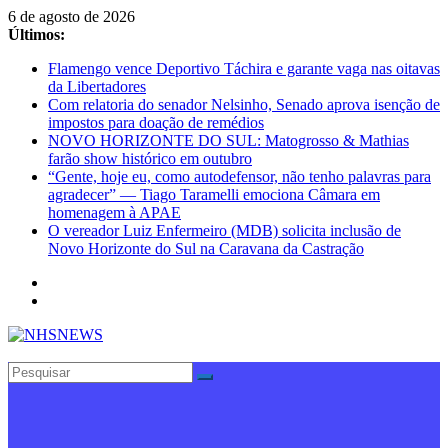
Pular
6 de agosto de 2026
para
Últimos:
o
Flamengo vence Deportivo Táchira e garante vaga nas oitavas
conteúdo
da Libertadores
Com relatoria do senador Nelsinho, Senado aprova isenção de
impostos para doação de remédios
NOVO HORIZONTE DO SUL: Matogrosso & Mathias
farão show histórico em outubro
“Gente, hoje eu, como autodefensor, não tenho palavras para
agradecer” — Tiago Taramelli emociona Câmara em
homenagem à APAE
O vereador Luiz Enfermeiro (MDB) solicita inclusão de
Novo Horizonte do Sul na Caravana da Castração