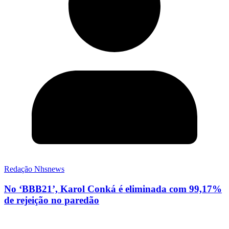
Redação Nhsnews
No ‘BBB21’, Karol Conká é eliminada com 99,17%
de rejeição no paredão