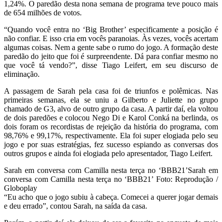
1,24%. O paredão desta nona semana de programa teve pouco mais
de 654 milhões de votos.
“Quando você entra no ‘Big Brother’ especificamente a posição é
não confiar. E isso cria em vocês paranoias. Às vezes, vocês acertam
algumas coisas. Nem a gente sabe o rumo do jogo. A formação deste
paredão do jeito que foi é surpreendente. Dá para confiar mesmo no
que você tá vendo?”, disse Tiago Leifert, em seu discurso de
eliminação.
A passagem de Sarah pela casa foi de triunfos e polêmicas. Nas
primeiras semanas, ela se uniu a Gilberto e Juliette no grupo
chamado de G3, alvo de outro grupo da casa. A partir daí, ela voltou
de dois paredões e colocou Nego Di e Karol Conká na berlinda, os
dois foram os recordistas de rejeição da história do programa, com
98,76% e 99,17%, respectivamente. Ela foi super elogiada pelo seu
jogo e por suas estratégias, fez sucesso espiando as conversas dos
outros grupos e ainda foi elogiada pelo apresentador, Tiago Leifert.
Sarah em conversa com Camilla nesta terça no ‘BBB21’Sarah em
conversa com Camilla nesta terça no ‘BBB21’ Foto: Reprodução /
Globoplay
“Eu acho que o jogo subiu à cabeça. Comecei a querer jogar demais
e deu errado”, contou Sarah, na saída da casa.