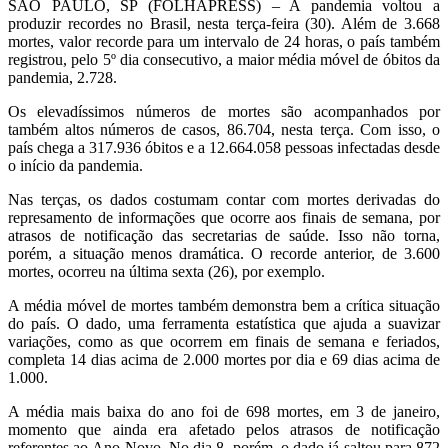
SÃO PAULO, SP (FOLHAPRESS) – A pandemia voltou a
produzir recordes no Brasil, nesta terça-feira (30). Além de 3.668
mortes, valor recorde para um intervalo de 24 horas, o país também
registrou, pelo 5º dia consecutivo, a maior média móvel de óbitos da
pandemia, 2.728.
Os elevadíssimos números de mortes são acompanhados por
também altos números de casos, 86.704, nesta terça. Com isso, o
país chega a 317.936 óbitos e a 12.664.058 pessoas infectadas desde
o início da pandemia.
Nas terças, os dados costumam contar com mortes derivadas do
represamento de informações que ocorre aos finais de semana, por
atrasos de notificação das secretarias de saúde. Isso não torna,
porém, a situação menos dramática. O recorde anterior, de 3.600
mortes, ocorreu na última sexta (26), por exemplo.
A média móvel de mortes também demonstra bem a crítica situação
do país. O dado, uma ferramenta estatística que ajuda a suavizar
variações, como as que ocorrem em finais de semana e feriados,
completa 14 dias acima de 2.000 mortes por dia e 69 dias acima de
1.000.
A média mais baixa do ano foi de 698 mortes, em 3 de janeiro,
momento que ainda era afetado pelos atrasos de notificação
referentes ao Ano-Novo. No dia 8, porém, o dado já saltou para 872