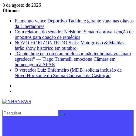
Pular
8 de agosto de 2026
para
Últimos:
o
Flamengo vence Deportivo Táchira e garante vaga nas oitavas
conteúdo
da Libertadores
Com relatoria do senador Nelsinho, Senado aprova isenção de
impostos para doação de remédios
NOVO HORIZONTE DO SUL: Matogrosso & Mathias
farão show histórico em outubro
“Gente, hoje eu, como autodefensor, não tenho palavras para
agradecer” — Tiago Taramelli emociona Câmara em
homenagem à APAE
O vereador Luiz Enfermeiro (MDB) solicita inclusão de
Novo Horizonte do Sul na Caravana da Castração