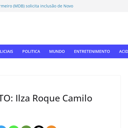
rmeiro (MDB) solicita inclusão de Novo
Caravana da Castração
tivo Táchira e garante vaga nas
res
ador Nelsinho, Senado aprova isenção
ação de remédios
SUL: Matogrosso & Mathias farão
utubro
LICIAIS
POLITICA
MUNDO
ENTRETENIMENTO
ACI
o autodefensor, não tenho palavras
iago Taramelli emociona Câmara em
: Ilza Roque Camilo