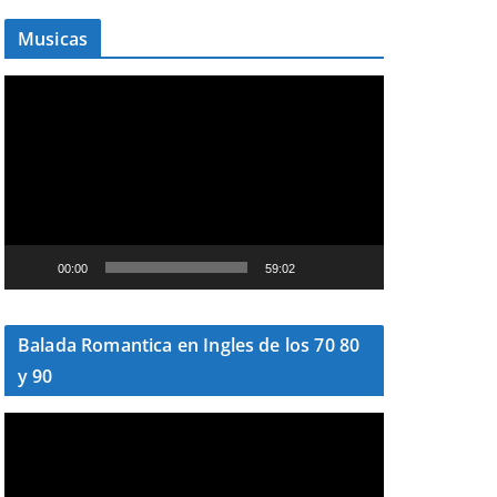
Musicas
T
o
c
a
d
o
r
00:00
59:02
d
e
v
Balada Romantica en Ingles de los 70 80
í
y 90
d
e
T
o
o
c