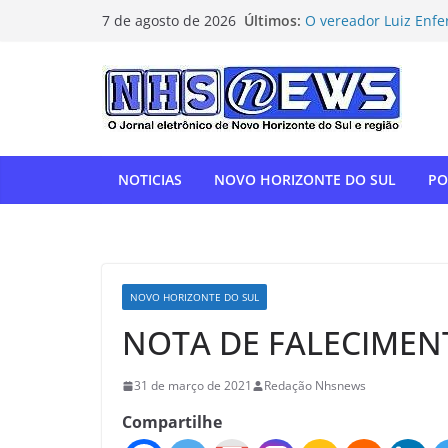
Pular
Últimos:
O vereador Luiz Enfe
7 de agosto de 2026
para
Horizonte do Sul na 
Flamengo vence Depor
o
oitavas da Libertado
conteúdo
Com relatoria do sen
de impostos para do
NOVO HORIZONTE DO 
show histórico em o
NOTICIAS
NOVO HORIZONTE DO SUL
PO
“Gente, hoje eu, com
para agradecer” — T
homenagem à APAE
NOVO HORIZONTE DO SUL
NOTA DE FALECIMENTO
31 de março de 2021
Redação Nhsnews
Compartilhe