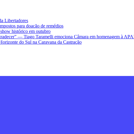
da Libertadores
impostos para doação de remédios
ow histórico em outubro
ra agradecer” — Tiago Taramelli emociona Câmara em homenagem à AP
Horizonte do Sul na Caravana da Castração