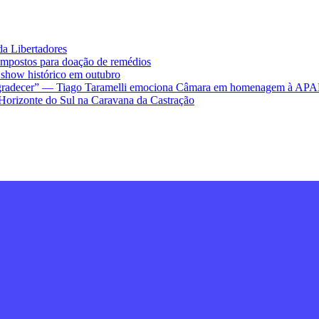
da Libertadores
impostos para doação de remédios
ow histórico em outubro
ra agradecer” — Tiago Taramelli emociona Câmara em homenagem à AP
Horizonte do Sul na Caravana da Castração