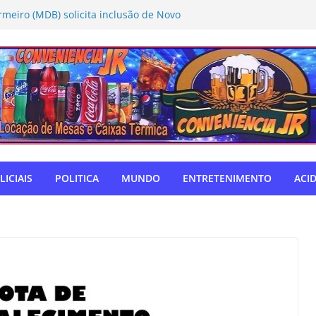
rmeiro (MDB) solicita inclusão de Novo
Caravana da Castração
tivo Táchira e garante vaga nas
res
ador Nelsinho, Senado aprova isenção
ação de remédios
SUL: Matogrosso & Mathias farão
utubro
o autodefensor, não tenho palavras
iago Taramelli emociona Câmara em
LICIAIS
POLITICA
MUNDO
ENTRETENIMENTO
ACI