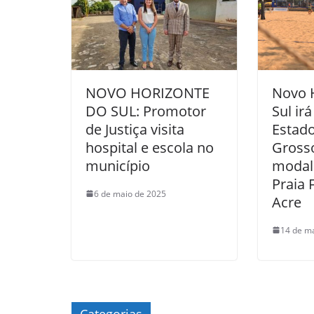
NOVO HORIZONTE
Novo 
DO SUL: Promotor
Sul ir
de Justiça visita
Estad
hospital e escola no
Grosso
município
modali
Praia 
6 de maio de 2025
Acre
14 de m
Categorias