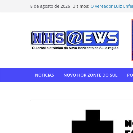
Pular
Últimos:
O vereador Luiz Enfe
8 de agosto de 2026
para
Horizonte do Sul na 
Flamengo vence Depor
o
oitavas da Libertado
conteúdo
Com relatoria do sen
de impostos para do
NOVO HORIZONTE DO 
show histórico em o
“Gente, hoje eu, com
para agradecer” — T
homenagem à APAE
NOTICIAS
NOVO HORIZONTE DO SUL
PO