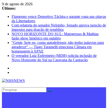
Pular
9 de agosto de 2026
para
Últimos:
o
Flamengo vence Deportivo Táchira e garante vaga nas oitavas
conteúdo
da Libertadores
Com relatoria do senador Nelsinho, Senado aprova isenção de
impostos para doação de remédios
NOVO HORIZONTE DO SUL: Matogrosso & Mathias
farão show histórico em outubro
“Gente, hoje eu, como autodefensor, não tenho palavras para
agradecer” — Tiago Taramelli emociona Câmara em
homenagem à APAE
O vereador Luiz Enfermeiro (MDB) solicita inclusão de
Novo Horizonte do Sul na Caravana da Castração