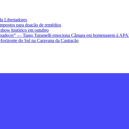
da Libertadores
impostos para doação de remédios
ow histórico em outubro
ra agradecer” — Tiago Taramelli emociona Câmara em homenagem à AP
Horizonte do Sul na Caravana da Castração