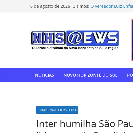
Pular
Últimos:
O vereador Luiz Enfe
6 de agosto de 2026
para
Horizonte do Sul na 
Flamengo vence Depor
o
oitavas da Libertado
conteúdo
Com relatoria do sen
de impostos para do
NOVO HORIZONTE DO 
show histórico em o
“Gente, hoje eu, com
para agradecer” — T
homenagem à APAE
NOTICIAS
NOVO HORIZONTE DO SUL
PO
CAMPEONATO BRASILEIRO
Inter humilha São Pa