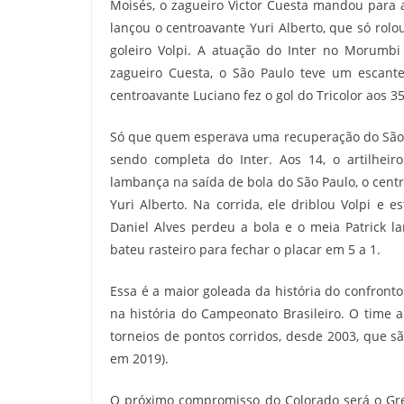
Moisés, o zagueiro Victor Cuesta mandou para a
lançou o centroavante Yuri Alberto, que só rolo
goleiro Volpi. A atuação do Inter no Morumbi
zagueiro Cuesta, o São Paulo teve um escante
centroavante Luciano fez o gol do Tricolor aos 3
Só que quem esperava uma recuperação do São P
sendo completa do Inter. Aos 14, o artilhei
lambança na saída de bola do São Paulo, o centr
Yuri Alberto. Na corrida, ele driblou Volpi e e
Daniel Alves perdeu a bola e o meia Patrick l
bateu rasteiro para fechar o placar em 5 a 1.
Essa é a maior goleada da história do confronto 
na história do Campeonato Brasileiro. O time a
torneios de pontos corridos, desde 2003, que 
em 2019).
O próximo compromisso do Colorado será o Gre-