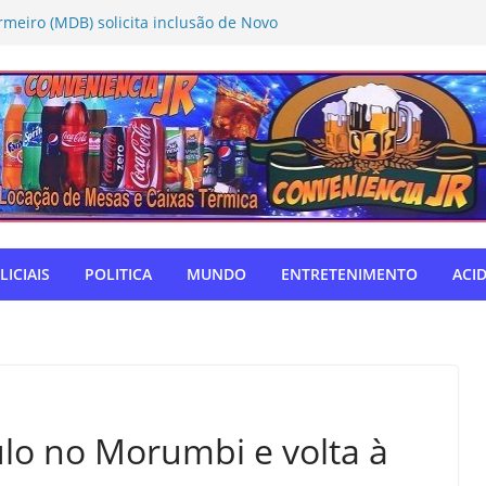
rmeiro (MDB) solicita inclusão de Novo
Caravana da Castração
tivo Táchira e garante vaga nas
res
ador Nelsinho, Senado aprova isenção
ação de remédios
SUL: Matogrosso & Mathias farão
utubro
o autodefensor, não tenho palavras
iago Taramelli emociona Câmara em
LICIAIS
POLITICA
MUNDO
ENTRETENIMENTO
ACI
ulo no Morumbi e volta à