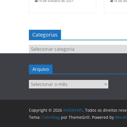
14 de outubro de 2021
16 de ab
Categorias
Categorias
Arquivo
Arquivo
Copyright © 2026
NHSNEWS
. Todos os direitos res
Tema:
ColorMag
por ThemeGrill. Powered by
WordP