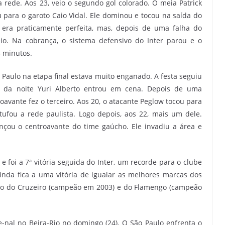
 rede. Aos 23, veio o segundo gol colorado. O meia Patrick
u para o garoto Caio Vidal. Ele dominou e tocou na saída do
 era praticamente perfeita, mas, depois de uma falha do
io. Na cobrança, o sistema defensivo do Inter parou e o
5 minutos.
aulo na etapa final estava muito enganado. A festa seguiu
ro da noite Yuri Alberto entrou em cena. Depois de uma
oavante fez o terceiro. Aos 20, o atacante Peglow tocou para
stufou a rede paulista. Logo depois, aos 22, mais um dele.
ançou o centroavante do time gaúcho. Ele invadiu a área e
e foi a 7ª vitória seguida do Inter, um recorde para o clube
inda fica a uma vitória de igualar as melhores marcas dos
são do Cruzeiro (campeão em 2003) e do Flamengo (campeão
nal no Beira-Rio no domingo (24). O São Paulo enfrenta o