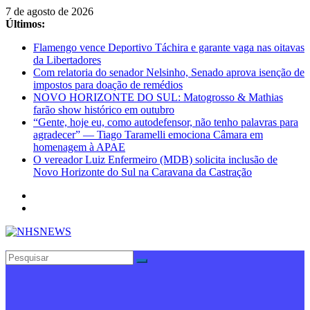
Pular
7 de agosto de 2026
para
Últimos:
o
Flamengo vence Deportivo Táchira e garante vaga nas oitavas
conteúdo
da Libertadores
Com relatoria do senador Nelsinho, Senado aprova isenção de
impostos para doação de remédios
NOVO HORIZONTE DO SUL: Matogrosso & Mathias
farão show histórico em outubro
“Gente, hoje eu, como autodefensor, não tenho palavras para
agradecer” — Tiago Taramelli emociona Câmara em
homenagem à APAE
O vereador Luiz Enfermeiro (MDB) solicita inclusão de
Novo Horizonte do Sul na Caravana da Castração