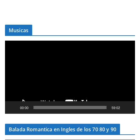
Musicas
T
o
c
a
d
o
r
d
e
00:00
59:02
v
í
Balada Romantica en Ingles de los 70 80 y 90
d
e