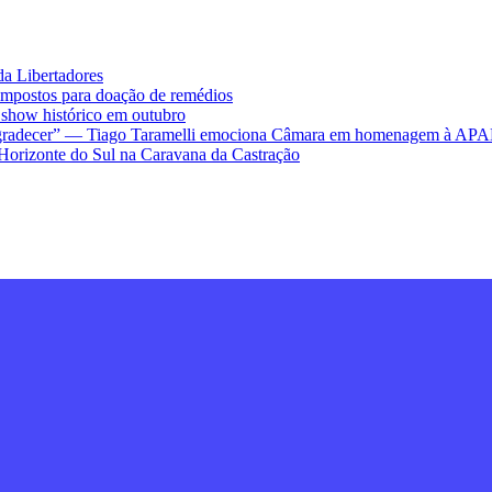
da Libertadores
impostos para doação de remédios
ow histórico em outubro
ra agradecer” — Tiago Taramelli emociona Câmara em homenagem à AP
Horizonte do Sul na Caravana da Castração