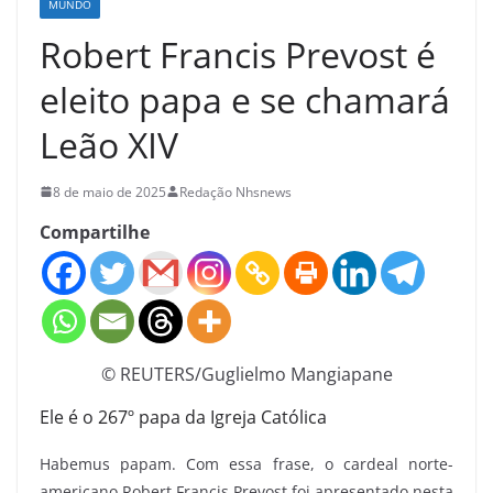
MUNDO
Robert Francis Prevost é
eleito papa e se chamará
Leão XIV
8 de maio de 2025
Redação Nhsnews
Compartilhe
© REUTERS/Guglielmo Mangiapane
Ele é o 267º papa da Igreja Católica
Habemus papam. Com essa frase, o cardeal norte-
americano Robert Francis Prevost foi apresentado nesta