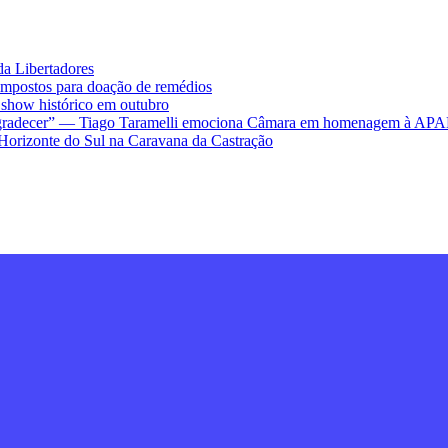
da Libertadores
impostos para doação de remédios
ow histórico em outubro
ra agradecer” — Tiago Taramelli emociona Câmara em homenagem à AP
Horizonte do Sul na Caravana da Castração