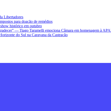
da Libertadores
impostos para doação de remédios
ow histórico em outubro
ra agradecer” — Tiago Taramelli emociona Câmara em homenagem à AP
Horizonte do Sul na Caravana da Castração