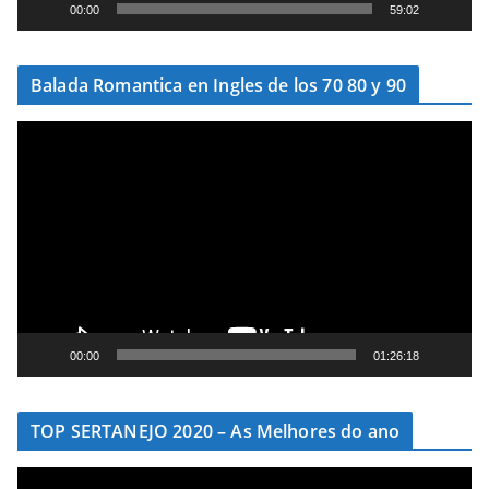
e
00:00
59:02
v
í
Balada Romantica en Ingles de los 70 80 y 90
d
e
T
o
o
c
a
d
o
r
d
e
00:00
01:26:18
v
í
TOP SERTANEJO 2020 – As Melhores do ano
d
e
T
o