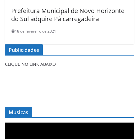
Prefeitura Municipal de Novo Horizonte
do Sul adquire Pá carregadeira
18 de fevereiro de 2021
Publicidades
CLIQUE NO LINK ABAIXO
Musicas
T
o