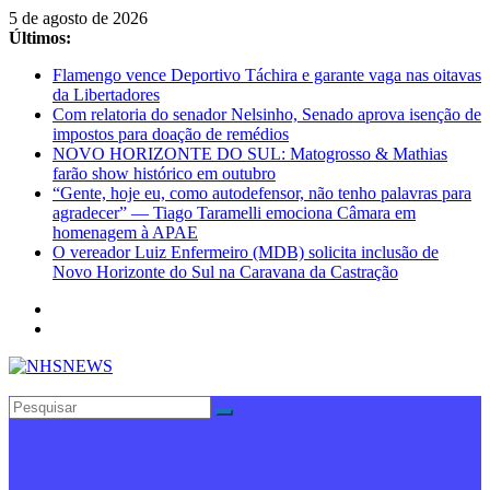
Pular
5 de agosto de 2026
para
Últimos:
o
Flamengo vence Deportivo Táchira e garante vaga nas oitavas
conteúdo
da Libertadores
Com relatoria do senador Nelsinho, Senado aprova isenção de
impostos para doação de remédios
NOVO HORIZONTE DO SUL: Matogrosso & Mathias
farão show histórico em outubro
“Gente, hoje eu, como autodefensor, não tenho palavras para
agradecer” — Tiago Taramelli emociona Câmara em
homenagem à APAE
O vereador Luiz Enfermeiro (MDB) solicita inclusão de
Novo Horizonte do Sul na Caravana da Castração