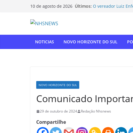
Pular
Últimos:
O vereador Luiz Enf
10 de agosto de 2026
para
Horizonte do Sul na
Flamengo vence Depo
o
oitavas da Libertad
conteúdo
Com relatoria do se
de impostos para d
NOVO HORIZONTE DO
NOTICIAS
NOVO HORIZONTE DO SUL
PO
show histórico em 
“Gente, hoje eu, co
para agradecer” — 
homenagem à APAE
NOVO HORIZONTE DO SUL
Comunicado Important
29 de outubro de 2024
Redação Nhsnews
Compartilhe