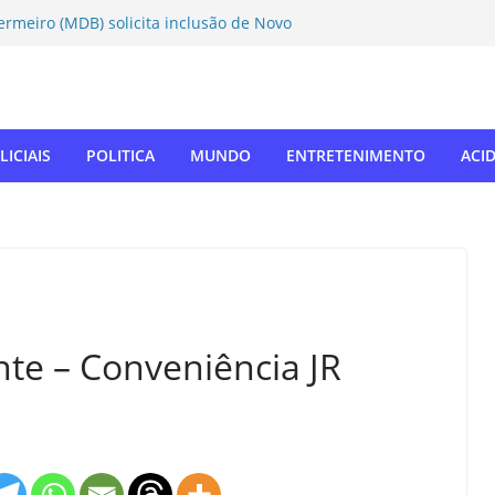
ermeiro (MDB) solicita inclusão de Novo
 Caravana da Castração
rtivo Táchira e garante vaga nas
ores
nador Nelsinho, Senado aprova isenção
oação de remédios
 SUL: Matogrosso & Mathias farão
LICIAIS
POLITICA
MUNDO
ENTRETENIMENTO
ACI
outubro
mo autodefensor, não tenho palavras
Tiago Taramelli emociona Câmara em
e – Conveniência JR