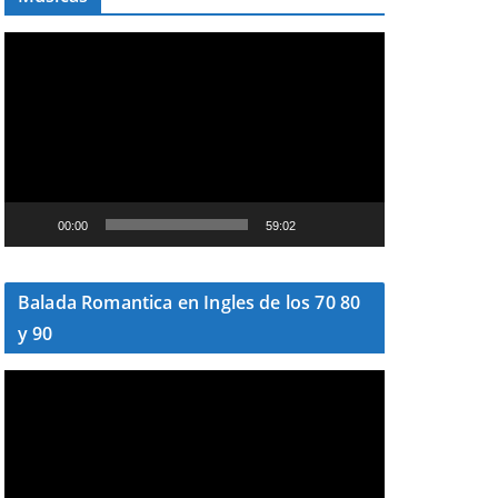
T
o
c
a
d
o
r
00:00
59:02
d
e
v
Balada Romantica en Ingles de los 70 80
í
y 90
d
e
T
o
o
c
a
d