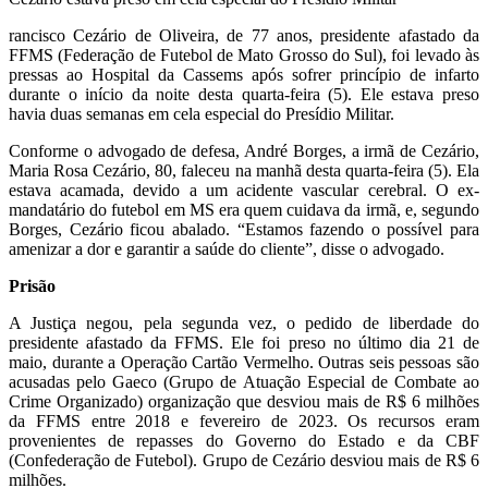
rancisco Cezário de Oliveira, de 77 anos, presidente afastado da
FFMS (Federação de Futebol de Mato Grosso do Sul), foi levado às
pressas ao Hospital da Cassems após sofrer princípio de infarto
durante o início da noite desta quarta-feira (5). Ele estava preso
havia duas semanas em cela especial do Presídio Militar.
Conforme o advogado de defesa, André Borges, a irmã de Cezário,
Maria Rosa Cezário, 80, faleceu na manhã desta quarta-feira (5). Ela
estava acamada, devido a um acidente vascular cerebral. O ex-
mandatário do futebol em MS era quem cuidava da irmã, e, segundo
Borges, Cezário ficou abalado. “Estamos fazendo o possível para
amenizar a dor e garantir a saúde do cliente”, disse o advogado.
Prisão
A Justiça negou, pela segunda vez, o pedido de liberdade do
presidente afastado da FFMS. Ele foi preso no último dia 21 de
maio, durante a Operação Cartão Vermelho. Outras seis pessoas são
acusadas pelo Gaeco (Grupo de Atuação Especial de Combate ao
Crime Organizado) organização que desviou mais de R$ 6 milhões
da FFMS entre 2018 e fevereiro de 2023. Os recursos eram
provenientes de repasses do Governo do Estado e da CBF
(Confederação de Futebol). Grupo de Cezário desviou mais de R$ 6
milhões.