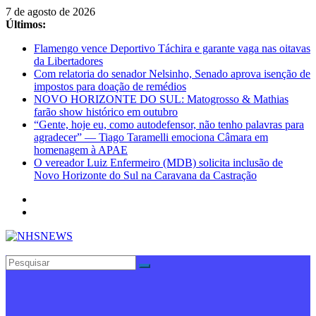
Pular
7 de agosto de 2026
para
Últimos:
o
Flamengo vence Deportivo Táchira e garante vaga nas oitavas
conteúdo
da Libertadores
Com relatoria do senador Nelsinho, Senado aprova isenção de
impostos para doação de remédios
NOVO HORIZONTE DO SUL: Matogrosso & Mathias
farão show histórico em outubro
“Gente, hoje eu, como autodefensor, não tenho palavras para
agradecer” — Tiago Taramelli emociona Câmara em
homenagem à APAE
O vereador Luiz Enfermeiro (MDB) solicita inclusão de
Novo Horizonte do Sul na Caravana da Castração