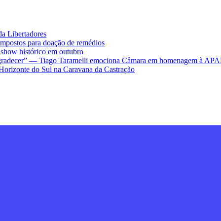
da Libertadores
impostos para doação de remédios
ow histórico em outubro
ra agradecer” — Tiago Taramelli emociona Câmara em homenagem à AP
Horizonte do Sul na Caravana da Castração