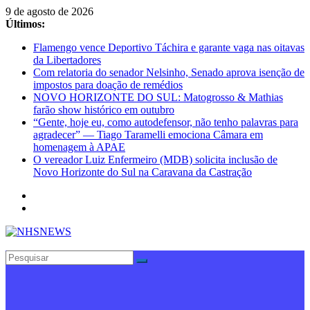
Pular
9 de agosto de 2026
para
Últimos:
o
Flamengo vence Deportivo Táchira e garante vaga nas oitavas
conteúdo
da Libertadores
Com relatoria do senador Nelsinho, Senado aprova isenção de
impostos para doação de remédios
NOVO HORIZONTE DO SUL: Matogrosso & Mathias
farão show histórico em outubro
“Gente, hoje eu, como autodefensor, não tenho palavras para
agradecer” — Tiago Taramelli emociona Câmara em
homenagem à APAE
O vereador Luiz Enfermeiro (MDB) solicita inclusão de
Novo Horizonte do Sul na Caravana da Castração