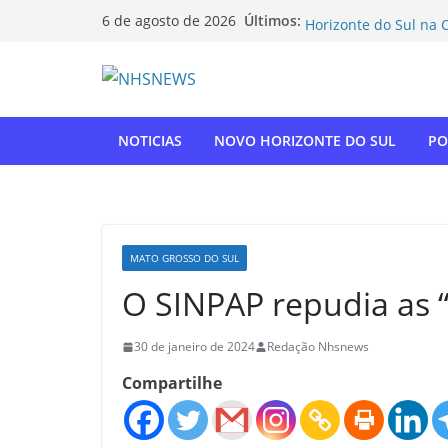
Pular
O vereador Luiz Enfe
Últimos:
6 de agosto de 2026
Horizonte do Sul na 
para
Flamengo vence Depor
o
oitavas da Libertado
conteúdo
Com relatoria do sen
de impostos para do
NOVO HORIZONTE DO 
NOTICIAS
NOVO HORIZONTE DO SUL
PO
show histórico em o
“Gente, hoje eu, com
para agradecer” — T
homenagem à APAE
MATO GROSSO DO SUL
O SINPAP repudia as 
30 de janeiro de 2024
Redação Nhsnews
Compartilhe