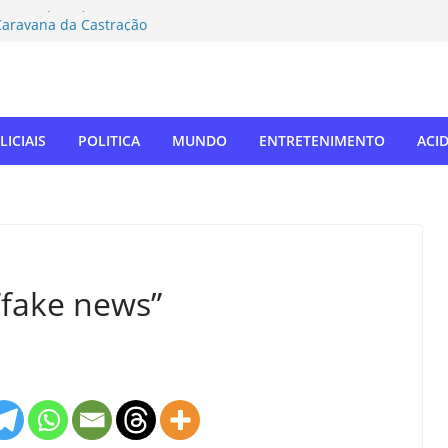
rmeiro (MDB) solicita inclusão de Novo
Caravana da Castração
tivo Táchira e garante vaga nas
res
ador Nelsinho, Senado aprova isenção
ação de remédios
SUL: Matogrosso & Mathias farão
LICIAIS
POLITICA
MUNDO
ENTRETENIMENTO
ACI
utubro
o autodefensor, não tenho palavras
iago Taramelli emociona Câmara em
“fake news”