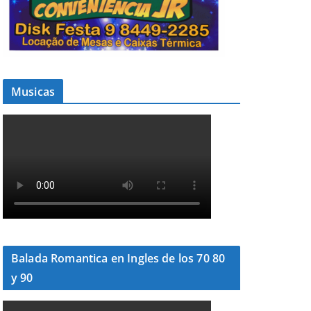
Musicas
Balada Romantica en Ingles de los 70 80
y 90