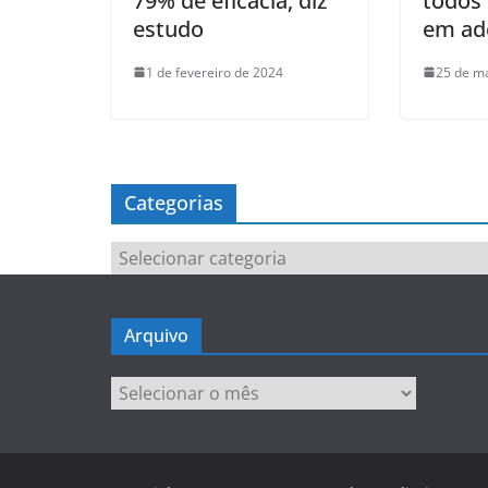
79% de eficácia, diz
todos 
estudo
em ad
1 de fevereiro de 2024
25 de m
Categorias
Categorias
Arquivo
Arquivo