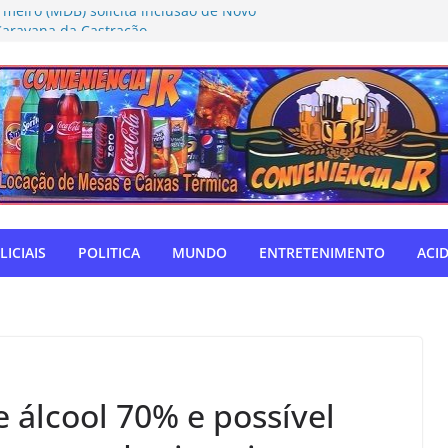
rmeiro (MDB) solicita inclusão de Novo
Caravana da Castração
tivo Táchira e garante vaga nas
res
ador Nelsinho, Senado aprova isenção
ação de remédios
SUL: Matogrosso & Mathias farão
utubro
o autodefensor, não tenho palavras
iago Taramelli emociona Câmara em
LICIAIS
POLITICA
MUNDO
ENTRETENIMENTO
ACI
 álcool 70% e possível