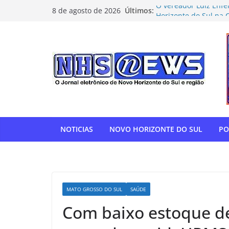
Pular
Últimos:
O vereador Luiz Enfe
8 de agosto de 2026
para
Horizonte do Sul na 
Flamengo vence Depor
o
oitavas da Libertado
conteúdo
Com relatoria do sen
de impostos para do
NOVO HORIZONTE DO 
show histórico em o
“Gente, hoje eu, com
para agradecer” — T
homenagem à APAE
NOTICIAS
NOVO HORIZONTE DO SUL
PO
MATO GROSSO DO SUL
SAÚDE
Com baixo estoque de