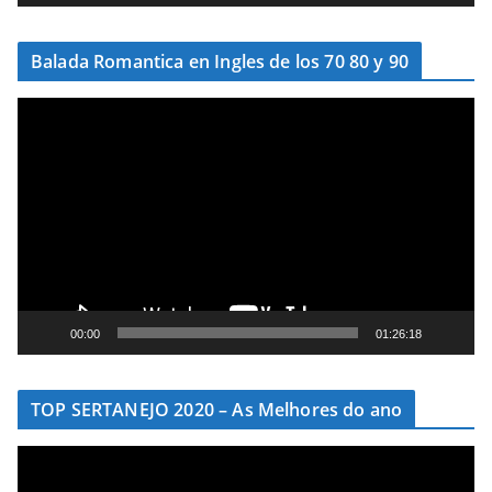
v
í
Balada Romantica en Ingles de los 70 80 y 90
d
e
T
o
o
c
a
d
o
r
d
e
00:00
01:26:18
v
í
TOP SERTANEJO 2020 – As Melhores do ano
d
e
T
o
o