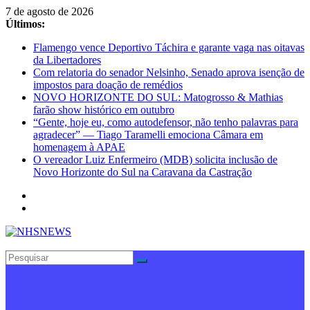
Pular
7 de agosto de 2026
para
Últimos:
o
Flamengo vence Deportivo Táchira e garante vaga nas oitavas
conteúdo
da Libertadores
Com relatoria do senador Nelsinho, Senado aprova isenção de
impostos para doação de remédios
NOVO HORIZONTE DO SUL: Matogrosso & Mathias
farão show histórico em outubro
“Gente, hoje eu, como autodefensor, não tenho palavras para
agradecer” — Tiago Taramelli emociona Câmara em
homenagem à APAE
O vereador Luiz Enfermeiro (MDB) solicita inclusão de
Novo Horizonte do Sul na Caravana da Castração