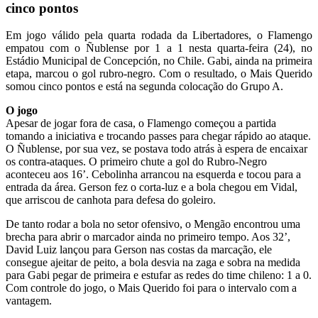
cinco pontos
Em jogo válido pela quarta rodada da Libertadores, o Flamengo
empatou com o Ñublense por 1 a 1 nesta quarta-feira (24), no
Estádio Municipal de Concepción, no Chile. Gabi, ainda na primeira
etapa, marcou o gol rubro-negro. Com o resultado, o Mais Querido
somou cinco pontos e está na segunda colocação do Grupo A.
O jogo
Apesar de jogar fora de casa, o Flamengo começou a partida
tomando a iniciativa e trocando passes para chegar rápido ao ataque.
O Ñublense, por sua vez, se postava todo atrás à espera de encaixar
os contra-ataques. O primeiro chute a gol do Rubro-Negro
aconteceu aos 16’. Cebolinha arrancou na esquerda e tocou para a
entrada da área. Gerson fez o corta-luz e a bola chegou em Vidal,
que arriscou de canhota para defesa do goleiro.
De tanto rodar a bola no setor ofensivo, o Mengão encontrou uma
brecha para abrir o marcador ainda no primeiro tempo. Aos 32’,
David Luiz lançou para Gerson nas costas da marcação, ele
consegue ajeitar de peito, a bola desvia na zaga e sobra na medida
para Gabi pegar de primeira e estufar as redes do time chileno: 1 a 0.
Com controle do jogo, o Mais Querido foi para o intervalo com a
vantagem.