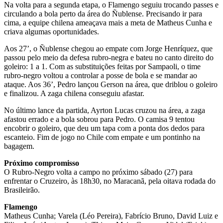
Na volta para a segunda etapa, o Flamengo seguiu trocando passes e
circulando a bola perto da área do Ñublense. Precisando ir para
cima, a equipe chilena ameaçava mais a meta de Matheus Cunha e
criava algumas oportunidades.
Aos 27’, o Ñublense chegou ao empate com Jorge Henríquez, que
passou pelo meio da defesa rubro-negra e bateu no canto direito do
goleiro: 1 a 1. Com as substituições feitas por Sampaoli, o time
rubro-negro voltou a controlar a posse de bola e se mandar ao
ataque. Aos 36’, Pedro lançou Gerson na área, que driblou o goleiro
e finalizou. A zaga chilena conseguiu afastar.
No último lance da partida, Ayrton Lucas cruzou na área, a zaga
afastou errado e a bola sobrou para Pedro. O camisa 9 tentou
encobrir o goleiro, que deu um tapa com a ponta dos dedos para
escanteio. Fim de jogo no Chile com empate e um pontinho na
bagagem.
Próximo compromisso
O Rubro-Negro volta a campo no próximo sábado (27) para
enfrentar o Cruzeiro, às 18h30, no Maracanã, pela oitava rodada do
Brasileirão.
Flamengo
Matheus Cunha; Varela (Léo Pereira), Fabrício Bruno, David Luiz e