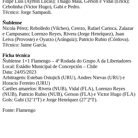
Filipe Luís (Ayrton Lucas); Thiago Maia, Gerson e Vidal (Erick);
Cebolinha (Victor Hugo), Gabi e Pedro.
Técnico: Jorge Sampaoli.
Ñublense
Nicola Pérez; Rebolledo (Vilches), Cerezo, Rafael Carioca, Zalazar
e Campusano; Lorenzo Reyes, Rivera (Jorge Henríquez), Juan
Leiva (Provoste) e Oyarzo (Aránguiz); Patricio Rubio (Córdova).
Técnico: Jaime García.
Ficha técnica
Ñublense 1×1 Flamengo – 4ª Rodada do Grupo A da Libertadores
Local: Estádio Municipal de Concepción – Chile
Data: 24/05/2023
Arbitragem: Esteban Ostojich (URU), Andres Nievas (URU) e
Horacio Ferreiro (URU)
Cartões amarelos: Rivera (NUB), Vidal (FLA), Lorenzo Reyes
(NUB), Patricio Rubio (NUB), Gerson (FLA) e Victor Hugo (FLA)
Gols: Gabi (32’1ºT) e Jorge Henríquez (27’2ºT).
Fonte: Flamengo