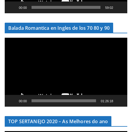
e
00:00
59:02
v
í
Balada Romantica en Ingles de los 70 80 y 90
d
e
T
o
o
c
a
d
o
r
d
e
00:00
01:26:18
v
í
TOP SERTANEJO 2020 – As Melhores do ano
d
e