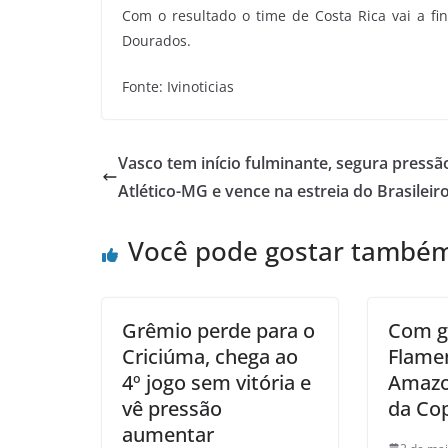
Com o resultado o time de Costa Rica vai a fi
Dourados.
Fonte: Ivinoticias
Vasco tem início fulminante, segura pressã
Atlético-MG e vence na estreia do Brasileir
Você pode gostar també
Grêmio perde para o
Com go
Criciúma, chega ao
Flame
4º jogo sem vitória e
Amazo
vê pressão
da Cop
aumentar