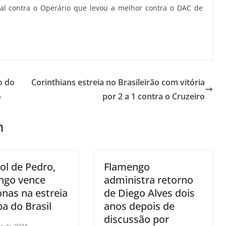
nal contra o Operário que levou a melhor contra o DAC de
o do
Corinthians estreia no Brasileirão com vitória
o
por 2 a 1 contra o Cruzeiro
m
l de Pedro,
Flamengo
ngo vence
administra retorno
nas na estreia
de Diego Alves dois
a do Brasil
anos depois de
discussão por