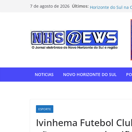
Pular
O vereador Luiz Enfe
Últimos:
7 de agosto de 2026
Horizonte do Sul na 
para
Flamengo vence Depor
o
oitavas da Libertado
conteúdo
Com relatoria do sen
de impostos para do
NOVO HORIZONTE DO 
show histórico em o
“Gente, hoje eu, com
para agradecer” — T
homenagem à APAE
NOTICIAS
NOVO HORIZONTE DO SUL
PO
ESPORTE
Ivinhema Futebol Clu