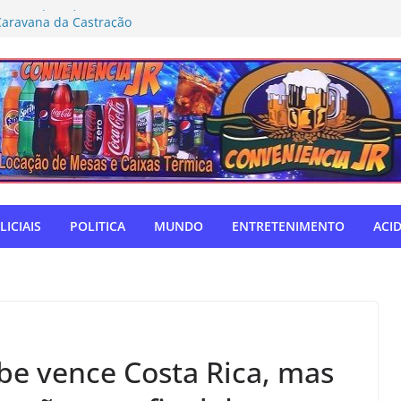
rmeiro (MDB) solicita inclusão de Novo
Caravana da Castração
tivo Táchira e garante vaga nas
res
ador Nelsinho, Senado aprova isenção
ação de remédios
SUL: Matogrosso & Mathias farão
utubro
o autodefensor, não tenho palavras
iago Taramelli emociona Câmara em
LICIAIS
POLITICA
MUNDO
ENTRETENIMENTO
ACI
be vence Costa Rica, mas