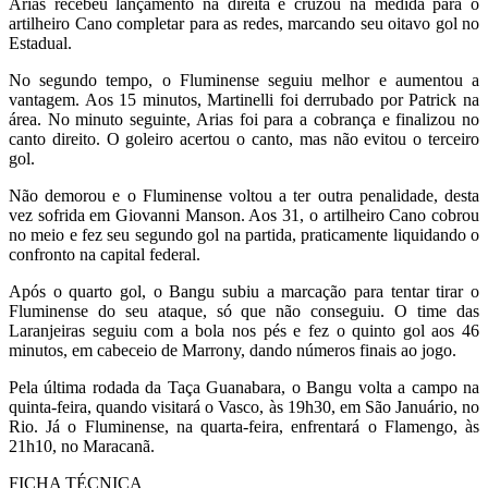
Arias recebeu lançamento na direita e cruzou na medida para o
artilheiro Cano completar para as redes, marcando seu oitavo gol no
Estadual.
No segundo tempo, o Fluminense seguiu melhor e aumentou a
vantagem. Aos 15 minutos, Martinelli foi derrubado por Patrick na
área. No minuto seguinte, Arias foi para a cobrança e finalizou no
canto direito. O goleiro acertou o canto, mas não evitou o terceiro
gol.
Não demorou e o Fluminense voltou a ter outra penalidade, desta
vez sofrida em Giovanni Manson. Aos 31, o artilheiro Cano cobrou
no meio e fez seu segundo gol na partida, praticamente liquidando o
confronto na capital federal.
Após o quarto gol, o Bangu subiu a marcação para tentar tirar o
Fluminense do seu ataque, só que não conseguiu. O time das
Laranjeiras seguiu com a bola nos pés e fez o quinto gol aos 46
minutos, em cabeceio de Marrony, dando números finais ao jogo.
Pela última rodada da Taça Guanabara, o Bangu volta a campo na
quinta-feira, quando visitará o Vasco, às 19h30, em São Januário, no
Rio. Já o Fluminense, na quarta-feira, enfrentará o Flamengo, às
21h10, no Maracanã.
FICHA TÉCNICA