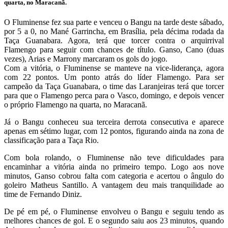
quarta, no Maracanã.
O Fluminense fez sua parte e venceu o Bangu na tarde deste sábado,
por 5 a 0, no Mané Garrincha, em Brasília, pela décima rodada da
Taça Guanabara. Agora, terá que torcer contra o arquirrival
Flamengo para seguir com chances de título. Ganso, Cano (duas
vezes), Arias e Marrony marcaram os gols do jogo.
Com a vitória, o Fluminense se manteve na vice-liderança, agora
com 22 pontos. Um ponto atrás do líder Flamengo. Para ser
campeão da Taça Guanabara, o time das Laranjeiras terá que torcer
para que o Flamengo perca para o Vasco, domingo, e depois vencer
o próprio Flamengo na quarta, no Maracanã.
Já o Bangu conheceu sua terceira derrota consecutiva e aparece
apenas em sétimo lugar, com 12 pontos, figurando ainda na zona de
classificação para a Taça Rio.
Com bola rolando, o Fluminense não teve dificuldades para
encaminhar a vitória ainda no primeiro tempo. Logo aos nove
minutos, Ganso cobrou falta com categoria e acertou o ângulo do
goleiro Matheus Santillo. A vantagem deu mais tranquilidade ao
time de Fernando Diniz.
De pé em pé, o Fluminense envolveu o Bangu e seguiu tendo as
melhores chances de gol. E o segundo saiu aos 23 minutos, quando