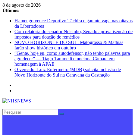
Pular
8 de agosto de 2026
para
Últimos:
o
Flamengo vence Deportivo Táchira e garante vaga nas oitavas
conteúdo
da Libertadores
Com relatoria do senador Nelsinho, Senado aprova isenção de
impostos para doação de remédios
NOVO HORIZONTE DO SUL: Matogrosso & Mathias
farão show histórico em outubro
“Gente, hoje eu, como autodefensor, não tenho palavras para
agradecer” — Tiago Taramelli emociona Câmara em
homenagem à APAE
O vereador Luiz Enfermeiro (MDB) solicita inclusão de
Novo Horizonte do Sul na Caravana da Castração