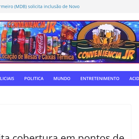
rmeiro (MDB) solicita inclusão de Novo
Caravana da Castração
tivo Táchira e garante vaga nas
res
ador Nelsinho, Senado aprova isenção
ação de remédios
SUL: Matogrosso & Mathias farão
utubro
o autodefensor, não tenho palavras
iago Taramelli emociona Câmara em
LICIAIS
POLITICA
MUNDO
ENTRETENIMENTO
ACI
ita cobertura em pontos de