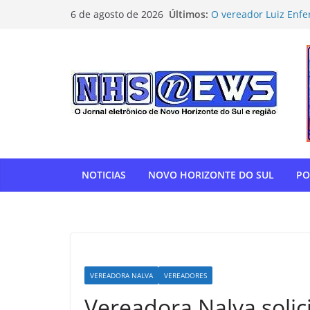
Pular
Últimos:
O vereador Luiz Enfe
6 de agosto de 2026
para
Horizonte do Sul na 
Flamengo vence Depor
o
oitavas da Libertado
conteúdo
Com relatoria do sen
de impostos para do
NOVO HORIZONTE DO 
show histórico em o
“Gente, hoje eu, com
para agradecer” — T
homenagem à APAE
NOTICIAS
NOVO HORIZONTE DO SUL
PO
VEREADORA NALVA
VEREADORES
Vereadora Nalva solic