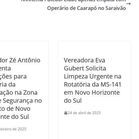
Operário de Caarapó no Saraivão
or Zé Antônio
Vereadora Eva
enta
Gubert Solicita
ções para
Limpeza Urgente na
ia da
Rotatória da MS-141
zação na Zona
em Novo Horizonte
e Segurança no
do Sul
to de Novo
24 de abril de 2025
nte do Sul
vereiro de 2025