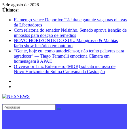
Pular
5 de agosto de 2026
para
Últimos:
o
Flamengo vence Deportivo Táchira e garante vaga nas oitavas
conteúdo
da Libertadores
Com relatoria do senador Nelsinho, Senado aprova isenção de
impostos para doação de remédios
NOVO HORIZONTE DO SUL: Matogrosso & Mathias
farão show histórico em outubro
“Gente, hoje eu, como autodefensor, não tenho palavras para
agradecer” — Tiago Taramelli emociona Câmara em
homenagem à APAE
O vereador Luiz Enfermeiro (MDB) solicita inclusão de
Novo Horizonte do Sul na Caravana da Castração