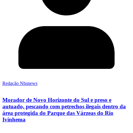
Redação Nhsnews
Morador de Novo Horizonte do Sul e preso e
autuado, pescando com petrechos ilegais dentro da
área protegida do Parque das Várzeas do Rio
Ivinhema