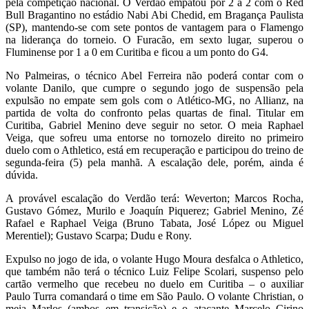
pela competição nacional. O Verdão empatou por 2 a 2 com o Red
Bull Bragantino no estádio Nabi Abi Chedid, em Bragança Paulista
(SP), mantendo-se com sete pontos de vantagem para o Flamengo
na liderança do torneio. O Furacão, em sexto lugar, superou o
Fluminense por 1 a 0 em Curitiba e ficou a um ponto do G4.
No Palmeiras, o técnico Abel Ferreira não poderá contar com o
volante Danilo, que cumpre o segundo jogo de suspensão pela
expulsão no empate sem gols com o Atlético-MG, no Allianz, na
partida de volta do confronto pelas quartas de final. Titular em
Curitiba, Gabriel Menino deve seguir no setor. O meia Raphael
Veiga, que sofreu uma entorse no tornozelo direito no primeiro
duelo com o Athletico, está em recuperação e participou do treino de
segunda-feira (5) pela manhã. A escalação dele, porém, ainda é
dúvida.
A provável escalação do Verdão terá: Weverton; Marcos Rocha,
Gustavo Gómez, Murilo e Joaquín Piquerez; Gabriel Menino, Zé
Rafael e Raphael Veiga (Bruno Tabata, José López ou Miguel
Merentiel); Gustavo Scarpa; Dudu e Rony.
Expulso no jogo de ida, o volante Hugo Moura desfalca o Athletico,
que também não terá o técnico Luiz Felipe Scolari, suspenso pelo
cartão vermelho que recebeu no duelo em Curitiba – o auxiliar
Paulo Turra comandará o time em São Paulo. O volante Christian, o
meia Marlos (ambos em transição) e o atacante Marcelo Cirino