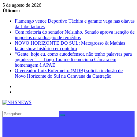
Pular
5 de agosto de 2026
para
Últimos:
o
Flamengo vence Deportivo Táchira e garante vaga nas oitavas
conteúdo
da Libertadores
Com relatoria do senador Nelsinho, Senado aprova isenção de
impostos para doação de remédios
NOVO HORIZONTE DO SUL: Matogrosso & Mathias
farão show histórico em outubro
“Gente, hoje eu, como autodefensor, não tenho palavras para
agradecer” — Tiago Taramelli emociona Câmara em
homenagem à APAE
O vereador Luiz Enfermeiro (MDB) solicita inclusão de
Novo Horizonte do Sul na Caravana da Castração