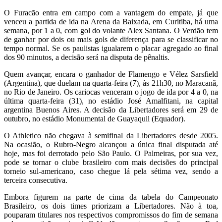
O Furacão entra em campo com a vantagem do empate, já que
venceu a partida de ida na Arena da Baixada, em Curitiba, há uma
semana, por 1 a 0, com gol do volante Alex Santana. O Verdão tem
de ganhar por dois ou mais gols de diferença para se classificar no
tempo normal. Se os paulistas igualarem o placar agregado ao final
dos 90 minutos, a decisão será na disputa de pênaltis.
Quem avançar, encara o ganhador de Flamengo e Vélez Sarsfield
(Argentina), que duelam na quarta-feira (7), às 21h30, no Maracanã,
no Rio de Janeiro. Os cariocas venceram o jogo de ida por 4 a 0, na
última quarta-feira (31), no estádio José Amalfitani, na capital
argentina Buenos Aires. A decisão da Libertadores será em 29 de
outubro, no estádio Monumental de Guayaquil (Equador).
O Athletico não chegava à semifinal da Libertadores desde 2005.
Na ocasião, o Rubro-Negro alcançou a única final disputada até
hoje, mas foi derrotado pelo São Paulo. O Palmeiras, por sua vez,
pode se tornar o clube brasileiro com mais decisões do principal
torneio sul-americano, caso chegue lá pela sétima vez, sendo a
terceira consecutiva.
Embora figurem na parte de cima da tabela do Campeonato
Brasileiro, os dois times priorizam a Libertadores. Não à toa,
pouparam titulares nos respectivos compromissos do fim de semana