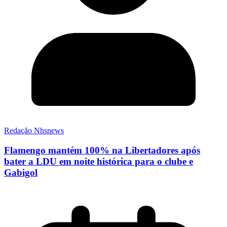
Redação Nhsnews
Flamengo mantém 100% na Libertadores após
bater a LDU em noite histórica para o clube e
Gabigol