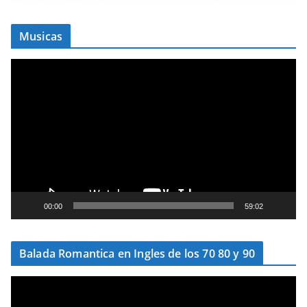
Musicas
T
o
c
a
d
o
r
d
e
00:00
59:02
v
í
Balada Romantica en Ingles de los 70 80 y 90
d
e
T
o
o