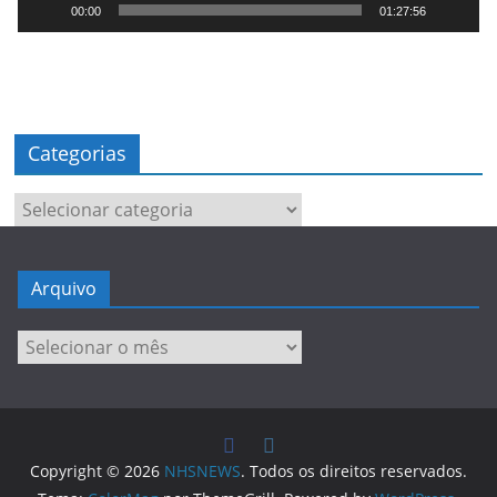
e
00:00
01:27:56
v
í
d
e
o
Categorias
Categorias
Arquivo
Arquivo
Copyright © 2026
NHSNEWS
. Todos os direitos reservados.