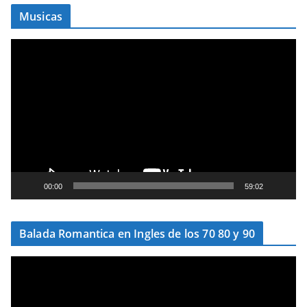
Musicas
T
o
c
a
d
o
r
d
e
00:00
59:02
v
í
Balada Romantica en Ingles de los 70 80 y 90
d
e
T
o
o
c